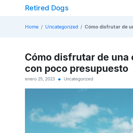
Skip
Retired Dogs
to
Content
Home
Uncategorized
/
Cómo disfrutar de 
Cómo disfrutar de una
con poco presupuesto
•
enero 25, 2023
Uncategorized